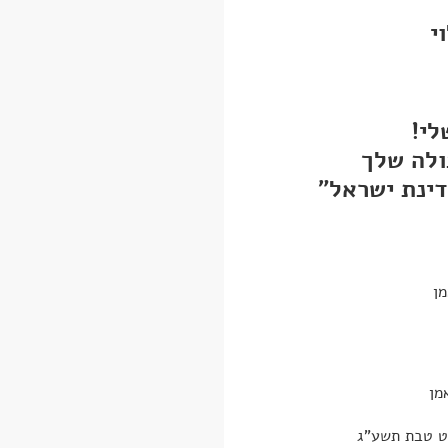
י
לי!
ולה שלך
דינת ישראל"
מן
מן
"ט טבת תשע"ג