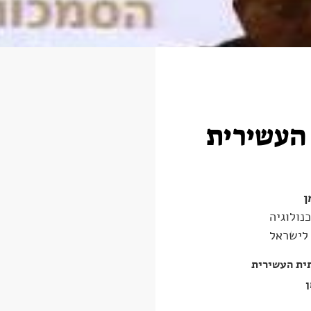
העשירית
ן
נולוגיה
 לישראל
ית העשירית
ן