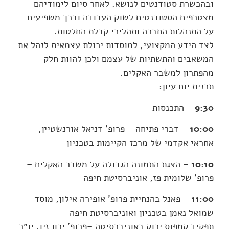
ובהכשרת סטודנטים לנושא. לאחר סיום לימודיהם
מצטרפים הסטודנטים לשוק העבודה ובכך משפיעים
על התנהלות החברה ותהליכי קבלת החלטות.
לצד הידע המקצועי, למוסדות יכולת עצמאית לנהל את
המשאבים והתשתיות של עצמם ולכן להוות חלק
מהפתרון למשבר האקלים.
תכנית יום עיון:
9:30
– התכנסות
10:00
– דברי פתיחה – פרופ' דניאל אורנשטיין,
אחראי אקדמי של מרכז הקיימות בטכניון
10:10
– הצגת התמונה הגדולה על משבר האקלים –
פרופ' שלומית פז, אוניברסיטת חיפה
11:00
– פאנל בהנחיית פרופ' אופירה אילון, מוסד
שמואל נאמן בטכניון ואוניברסיטת חיפה
תפקיד קמפוס ירוק באוניברסיטה –פרופ' ירון זיו, יו״ר