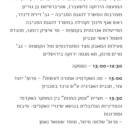
המועצה הירוקה (לשעבר), אוניברסיטת בן גוריון
מעורבות המשרד להגנת הסביבה – גב' זיוית לינדר,
ראש אגף חינוך וקהילה במשרד להגנת הסביבה
התייעלות אנרגטית בקמפוס – מר איציק רומנו, מהנדס
חשמל ראשי טכניון
פעילות המאבק מצד הסטודנטים מול הקמפוס – גב'
מרים פרנק, תא מגמה ירוקה בירושלים
13:00-12:30
– הפסקה
13:00
– מה האקדמיה אמורה לעשות? – פרופ' יועד
צור, תכנית האנרגיה ע"ש גרנד בטכניון
13:30
– חציית "עמק המוות" בין המחקר האקדמי
והמדיניות הגלובלית בנושא שינויי האקלים- סיבות
ופתרונות
– פרופ' שלמה מיטל, מוסד שמואל נאמן