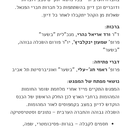
ודוברים וכן דיון בהשתתפות כל חברות חברי הפנאל.
שאלות מן הקהל יתקבלו לאחר כל דיון.
ברכות:
ד"ר
ורד אריאל נהרי
, מנכ"לית "בשער"
פרופ'
שמעון ינקלביץ'
, יו"ר פורום השכלה גבוהה,
"בשער"
דברי פתיחה:
פרופ'
ראמי חג'-עלי
, "בשער" ואוניברסיטת תל אביב
נושאי מפתח של המפגש:
המפגש התקיים מייד אחרי מלחמת שומר החומות
והמהומות ברחבי הארץ לכן החלק הראשון של הכנס
הוקדש לדיון במצב בקמפוסים לאור המהומות.
השכלה גבוהה והחברה הערבית – נתונים וסטטיסטיקה
חסמים לקבלה – בגרות-פסיכומטרי, שפה,