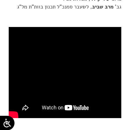
גב'
מרב שביב
, לשעבר סמנכ"ל תכנון בוות"ת מל"ג