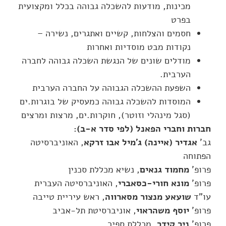
מכינות, מודעות להשכלה גבוהה בכלל ומקצועית
בפרט
חסמים והצלחות, קשיים ואתגרים, נשירה –
נקודות מבט מוסדיות ואחרות
מודלים שונים של הנגשת השכלה גבוהה לחברה
הערבית.
השפעת ההשכלה הגבוהה על החברה הערבית
המוסדות להשכלה גבוהה כמעסיק של בוגרות.ים
(סגל מינהלי וזוטר), חוקרות.ים, מרצות ומרצים
חברות וחברי הפאנל (לפי סדר א-ב):
גב'
אגדיר (איינה) ג'מיל אבו זרקא
, האוניברסיטה
הפתוחה
פרופ'
מחמוד גנאים
, נשיא מכללת סכנין
פרופ'
מונא חורי-כסאברי
, האוניברסיטה העברית
עו"ד
שועאע מנצור מסארווה
, ראש עיריית טייבה
פרופ'
יוסף משהראוי
, אוניברסיטת תל-אביב
פרופ'
ניר קידר
, מכללת ספיר