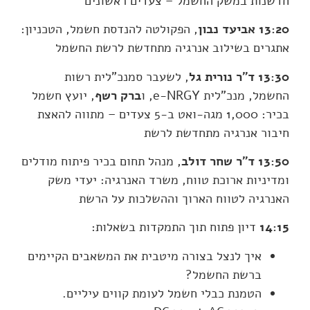
חדשנות במשק החשמל – צעדים ראשונים
13:20
אביעד נבון
, הפקולטה להנדסת חשמל, הטכניון:
אתגרים בשילוב אנרגיה מתחדשת לרשת החשמל
13:30
ד"ר נורית גל
, לשעבר סמנכ"לית רשות
החשמל, מנכ"לית e-NRGY, ו
ברק רשף
, יועץ חשמל
בכיר: 1,000 מגה-ואט ב-5 צעדים – מתווה להאצת
חיבור אנרגיה מתחדשת לרשת
13:50
ד"ר שחר דולב
, מנהל תחום בכיר פיתוח מודלים
ומדיניות ארוכת טווח, משרד האנרגיה: יעדי משק
האנרגיה לטווח הארוך וההשלכות על הרשת
14:15
דיון פתוח תוך התמקדות בשאלות:
איך לנצל בצורה מיטבית את המשאבים הקיימים
ברשת החשמל?
הטמנת כבלי חשמל לעומת קווים עיליים.