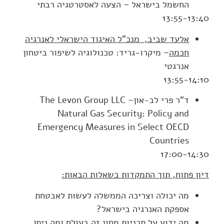
החשמל בישראל – הצעה לאסטרטגיה רבתי
13:55-13:40
אלעד שביב, מנכ”ל האיגוד הישראלי לאנרגיה
חכמה
– מיקרו-גריד: טכנולוגיה לשיפור ביטחון
אנרגטי
13:55-14:10
ד"ר פרי לב-אוןThe Levon Group LLC –
Natural Gas Security: Policy and
Emergency Measures in Select OECD
Countries
17:00-14:30
דיון פתוח, תוך התמקדות בשאלות הבאות
:
מה יכולה וצריכה הממשלה לעשות לאבטחת
אספקת האנרגיה בישראל?
מה ידוע על תכניות מסוג זה בעולם ומה ניתן