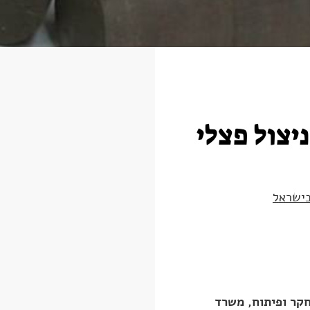
ם אנרגיה 26: ניצול פצלי
בישראל
קר ופיתוח, משרד