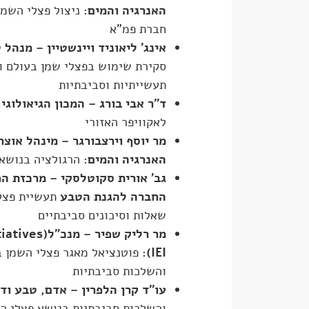
האנרגיה והמים
:
ניצול פצלי השמן
חברת פמ"א
אינג' ליאוניד ויינשטיין – מנהל
סקירת שימוש בפצלי שמן בעולם ו
תעשייתיות וסביבתיות
ד"ר אבי בורג – המכון הגיאולוגי
לאקוויפר האזורי
מר יוסף וירצבורגר – מינהל אוצ
האנרגיה והמים:
הרגולציה בנושא 
גב' אורית סקוטלסקי – מרכזת הפ
החברה להגנת הטבע
תעשיית פצל
שאלות וסיכונים סביבתיים
מר רליק שפיר – מנכ"ל
tiatives)
IEI
):
פוטנציאל מאגר פצלי השמן 
והשלכות סביבתיות
עו"ד קרן הלפרין – אדם, טבע ודי
והשלכות סביבתיות בנושא פצלי ה