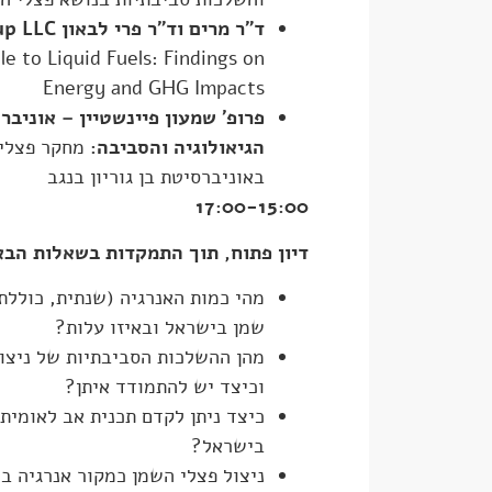
ד"ר מרים וד"ר פרי לבאון
The Levon Group LLC
le to Liquid Fuels: Findings on
Energy and GHG Impacts
פרופ' שמעון פיינשטיין – אוניברס
הגיאולוגיה והסביבה:
מחקר פצלי
באוניברסיטת בן גוריון בנגב
17:00-15:00
דיון פתוח, תוך התמקדות בשאלות הבא
מהי כמות האנרגיה (שנתית, כוללת
שמן בישראל ובאיזו עלות?
מהן ההשלכות הסביבתיות של ניצו
וכיצד יש להתמודד איתן?
כיצד ניתן לקדם תכנית אב לאומית 
בישראל?
ניצול פצלי השמן כמקור אנרגיה ב