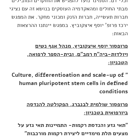
וכלי דם. הסמינר נועד להפגיש את החוקרים המובילים
מבתי החולים ומהאקדמיה העוסקים בנושא זה עם נציגי
חברות תעשייה, חברות הזנק ומכוני מחקר. את המפגש
ירכז פרופ' יוסף איצקוביץ. במפגש יינתנו ההרצאות
הבאות:
פרופסור יוסף איצקוביץ, מנהל אגף נשים
ויולדות-ביה"ח רמב"ם, ובית-הספר לרפואה,
הטכניון:
" Culture, differentioation and scale-up of
human pluripotent stem cells in defined
conditions
פרופסור שולמית לבנברג, הפקולטה להנדסה
ביורפואית בטכניון:
"תאי גזע והנדסת רקמות- התמיינות תאי גזע על
מצעים תלת מימדיים ליצירת רקמות מורכבות"