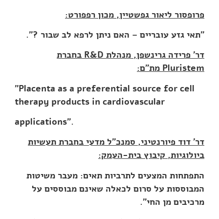
פרופסור ליאור גפשטיין, מכון רפפורט:
"תאי גזע עובריים – האם ניתן לרפא לב שבור ?".
דר' פרידה גרינשפן, מנהלת
R&D
בחברת
Pluristem
מת"ם:
"
Placenta as a preferential source for cell
therapy products in cardiovascular
applications".
דר' דוד פיורנטיני, סמנכ"ל מדעי בחברת תעשיות
ביולוגיות, קיבוץ בית-העמק:
התפתחות המצעים לתרביות תאים: מעבר משיטות
המבוססות על סרום לכאלה שאינם מבוססים על
מרכיבים מן החי".