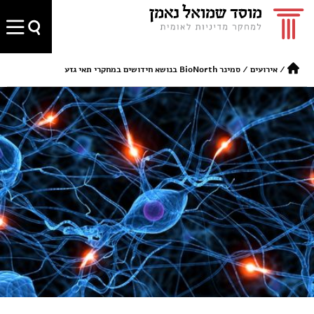
/
אירועים
/
סמינר BioNorth בנושא חידושים במחקרי תאי גזע