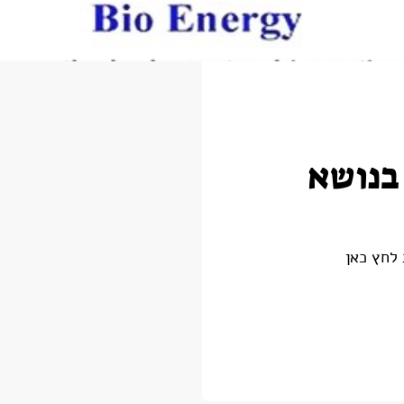
מינר BioNorth בנושא
 לחץ כאן