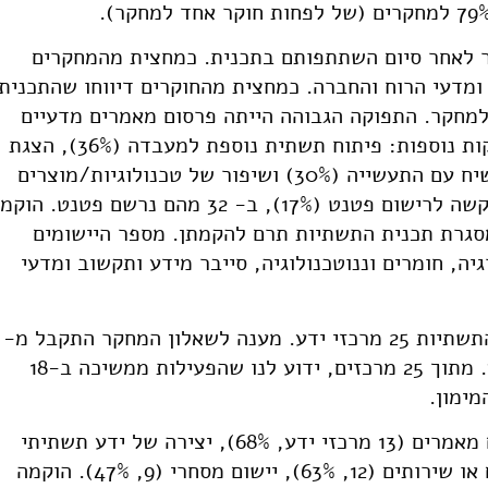
חקר לאחר סיום השתתפותם בתכנית. כמחצית מהמחקרים
ומדעי הרוח והחברה. כמחצית מהחוקרים דיווחו שהתכנית
 למחקר. התפוקה הגבוהה הייתה פרסום מאמרים מדעיים
על תוצאות המחקר (65% מהמחקרים). תפוקות נוספות: פיתוח תשתית נוספת למעבדה (36%), הצגת
תוצאות המחקר בכנסים (30%), יצירת דו-שיח עם התעשייה (30%) ושיפור של טכנולוגיות/מוצרים
או שירותים (27%). ב-38 מחקרים הוגשה בקשה לרישום פטנט (17%), ב- 32 מהם נרשם פטנט. הוק
במסגרת תכנית התשתיות תרם להקמתן. מספר היישומים
ה, חומרים וננוטכנולוגיה, סייבר מידע ותקשוב ומדעי
בשנים 2015-2002 הוקמו במסגרת תכנית התשתיות 25 מרכזי ידע. מענה לשאלון המחקר התקבל מ-
22 חוקרים שהשתתפו בהקמת 19 מרכזי ידע. מתוך 25 מרכזים, ידוע לנו שהפעילות ממשיכה ב-18
התפוקות/התרומות של מרכזי הידע: פרסום מאמרים (13 מרכזי ידע, 68%), יצירה של ידע תשתיתי
חדש (13, 68%), שיפור טכנולוגיות, מוצרים או שירותים (12, 63%), יישום מסחרי (9, 47%). הוקמה