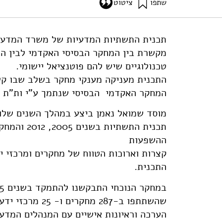
שתפו
ציטוט
גץ, ד׳, גלעד, ו׳, ציפרפל, ס׳, וציון, מ׳ ז׳ (2018). הערכת תכנית התשתיות של משרד המדע והטכנולוגיה בש
nce-and-technology-ministry
מקשרת בין המחקר הבסיסי האקדמי לבין הפ
טכנולוגיים שיש להם פוטנציאל יישומי.
התכנית מעניקה מענקי מחקר בשלב שבו קשה
המחקר האקדמי הבסיסי שנתמך ע"י ות"ת ו
מוסד שמואל נאמן ביצע במהלך השנים שלו
ההשפעות
קצרות וארוכות הטווח של מחקרים ומרכזי 
התכנית.
שהשתתפו ב-287 
הערכה וראיונות אישיים עם המנהלים המדעי