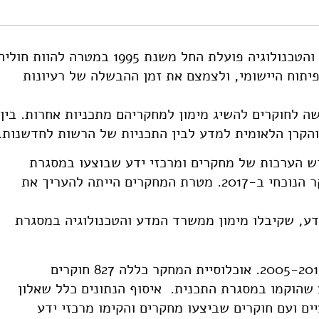
נים 2005-2015. מוסד שמואל נאמן.
.org/10.82514/evaluating-the-infrastructure-program-of-the-scie
תכנית התשתיות המדעיות של משרד המדע והטכנולוגיה פועלת החל משנת 1995 במטרה להוות חול
יתוח היישומי, ולצמצם את זמן ההבשלה של רעיונות
 לחוקרים להשיג מימון למחקריהם מתכניות אחרות. בין
הקרן הלאומית למדע לבין התכניות של הרשות לחדשנות.
ש הערכות של מחקרים ומרכזי ידע שבוצעו במסגרת
תכנית התשתיות בשנים 2005, 2012 והמחקר הנוכחי ב-2017. מטרת המחקרים הייתה להעריך את
ידע, שקיבלו מימון ממשרד המדע והטכנולוגיה במסגרת
במחקר הנוכחי התבקשנו להתמקד בשנים 2005-2015. אוכלוסיית המחקר כללה 827 חוקרים
מחקרים ו- 25 מרכזי ידע שהוקמו במסגרת התכנית. איסוף הנתונים כלל שאלון
ים ועם חוקרים שביצעו מחקרים והקימו מרכזי ידע