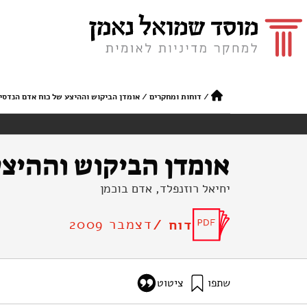
/
דוחות ומחקרים
/
אומדן הביקוש וההיצע של כוח אדם הנדסי
אומדן הביקוש וההיצע
יחיאל רוזנפלד, אדם בוכמן
דצמבר 2009
דוח /
שתפו
ציטוט
רוזנפלד, י׳, ובוכמן, א׳ (2009). אומדן הביקוש וההיצע של כוח אדם הנדסי בענף התשתיות. מוסד שמואל נאמן.
infrastructure-engineering