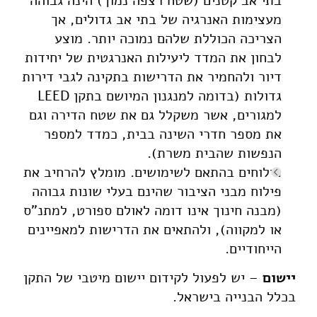
בתי אב קטנים (שטח רצפה נמוך) הינה גבוהה
מעצימות האנרגיה של בתי אב גדולים, אך
הצריכה הכוללת שלהם נמוכה יותר. מוצע
לבחון את המדד ליעילות האנרגטית של יחידות
דיור ולהחמיר את הדרישות בתקינה לגבי דירות
גדולות (בדומה למנגנון המיושם בתקן LEED
למגורים, אשר משקלל גם את שטח הדירה וגם
את מספר חדרי השינה בבית, כמדד למספר
הנפשות שהבית משרת).
פילוחים בהתאם לשימושים. מומלץ להרחיב את
פילוח מבני הציבור שהינם בעלי שונות גבוהה
(מבנה חינוך אינו דומה לאולם ספורט, למתנ"ס
או למקווה), ולהתאים את הדרישות למאפיינים
הייחודיים.
יישום
– יש לפעול לקידום יישום מיטבי של התקן
בכלל הבנייה בישראל.