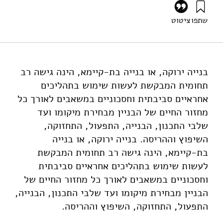
שתפו
ציטוט
גרוסמן, ג׳, ושפירא, נ׳ (2023). פורום אנרגיה 53: בנייה ירוקה
בישראל. מוסד שמואל נאמן.
https://doi.org/10.82514/energy-forum-53-green-
building-in-israel-2-2-2-2
בנייה ירוקה, או בנייה בת-קיימא, הינה גישה רב
תחומית המבקשת לעשות שימוש בתהליכים
אחראיים סביבתית וחסכוניים במשאבים לאורך כל
מחזור החיים של הבניין מבחירת מיקומו ועד
שלבי התכנון, הבנייה, התפעול, התחזוקה,
השיפוץ וההריסה. בנייה ירוקה, או בנייה
בת-קיימא, הינה גישה רב תחומית המבקשת
לעשות שימוש בתהליכים אחראיים סביבתית
וחסכוניים במשאבים לאורך כל מחזור החיים של
הבניין מבחירת מיקומו ועד שלבי התכנון, הבנייה,
התפעול, התחזוקה, השיפוץ וההריסה.