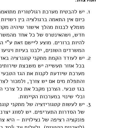
יש להבטיח מערכת רגולטורית מתואמת, 
כיום אין התאמה ברגולציה בין רשויות
מומלץ לבנות מהלך אישור שיהיה מקו
חדש, ושהאינטרס של כל אחד מהמשרדי
להיות ברורים. מוצע ליישם זאת ע"י הק
המשרדים השונים, ילבנו בעיות ויגיעו 
יש לעודד הקמת מתקני קוגנרציה באזו
בכל אזור תעשייה יש משבצת שירותים
מערכת שיודעת לקנות את הגז הטבעי ב
והתפלת מים אם יש צורך, ולמכור לצר
בגז טבעי. הצרכן מקבל את כל צרכי הא
ובלי שינוי במערכות הקיימות.
יש לעשות קטגוריזציה של מתקני קוגנר
של הסדרות התעריפים. יש לסווג יצרנ
(ליצרנים הקטנים), ולעלות עד 70% בקצה העליון שלה (ליצרנים הגדולים).