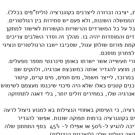
יציבה וברורה ליצרנים בקוגנרציה (וליח"פים בכלל).
 הממשלה השונות, ולא פעם יש סתירות בין רגולטורים.
בל על כל המשרדים והרשויות הקשורות לאישור למתקן
ם והמוסדות יהיה בו. מהלך זה וסדר השלבים צריכים
מת פורום שולחן עגול, שסביבו ישבו הרגולטורים ונציגי
לפתרון מוסכם.
רי תעשייה אשר ישרתו באופן סינרגטי מספר מפעלים.
; מוצע להגדיר אותה כמשבצת אנרגיה, ולהקים שם
מרוכז, לייצר חשמל, מים חמים, מים קרים, קיטור
כנים קטנים כאלו שלא היה סיכוי שיכנסו מעצמם לשימוש
נרגיה שלו, במחירים זולים יותר, בלי דאגה לתחזוקה
ציה, כי העיסוק באחוזי הנצילות בא למנוע ניצול לרעה
ים בקוגנרציה ברמות תפוקה שונות. אפשר להגדיר
פונקציה רציפה של נצילויות – היא צריכה להגיע ל-50% או אפילו ל- 45% בסף התחתון שלה