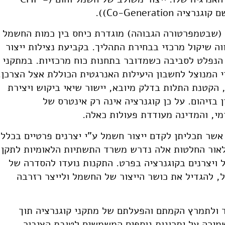
 (שבטמפרטורה הגבוהה) מוגדרת כיחס בין כמות החשמל
ה שיקול מרכזי בבחירת התהליך. בקביעת נצילות ייצור
הנפלט לסביבה כשמדובר בתחנות כוח מרכזיות. במתקני
 המנוצל לחשבון היעילות האנרגטית הכוללת אצל הצרכן.
 הקטנת התלות בדלק מיובא, יישור שיאי ביקוש ויצירת
בזיהום. על כן קוגנרציה אינה רק אינטרס של
י, והמדינה מעודדת פעולות כאלה.
שר תכליתן לקדם ייצור חשמל ע"י יצרנים פרטיים בכלל
) ושימוש בקוגנרציה בפרט (2004). לאור החלטות אלה נדרש משרד התשתיות הלאומיות לתקן
 ויצרנים בקוגנרציה בפרט. התקנות נועדו להסדרה של
, להגדיל את כושר הייצור של החשמל ולייצר רזרבה
ד ולתמרץ הקמתם והפעלתם של מתקני קוגנרציה תוך
מירה על יתרונות נוספים המשמשים לטובת הציבור,