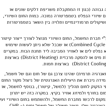
גבוהה (כגון זו המתקבלת משריפת דלקים שונים או
ם שיורי הנפלט בטמפרטורה נמוכה. כמות החום השיורי,
שיקולים תרמודינמיים ותלויה בין השאר בטמפרטורות
"י חברת החשמל, החום השיורי מנוצל לצורך ייצור קיטור
וממנו לייצור חשמל נוסף (מחזור משולב – Combined Cycle) או שככל שלא ניתן לעשות שימוש
 נפלט לים או לאוויר הסביבה ליד תחנת הכוח. במקרים
אחרים מוצע להשתמש בחום השיורי להתפלת מים או להסקה מרכזית (District Heating) בארצות
אנרגיה תרמית) שהינו צרכן גם של חום וגם של חשמל,
מידה ניכרת את היעילות האנרגטית של ניצול מקור החום
 הזקוק לחום תהליך (למשל, קיטור), בנוסף לחשמל, או
 בחורף ולמיזוג אוויר בקיץ. במקרה כזה יש יתרון
במקום לרכשו מחברת החשמל, ולהשתמש בחום השיורי ועל
ידי כך להפחית משמעותית את סך כל עלות האנרגיה שלו. ייצור משולב של חשמל וחום (CHP =