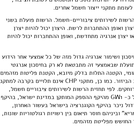
 לעומת מתקני ייצור חשמל אחרים.
שות לשירותים ציבוריים-חשמל. הרשות פועלת בשני
צרן ואופן ההתחברות לרשת. היצרן יכול להיות יצרן
 או יצרן אנרגיה מתחדשת, ואופן ההתחברות יכול להיות
סכון ושימור אנרגיה גדול מזה של כל אמצעי אחר הידוע
תועלת שבאמצעי זה מתבטאת לא רק בחיסכון אנרגטי
ומי, הקטנה התלות בדלק מיובא, הקטנת פליטות מזהמים
ויתרון אסטרטגי הכולל שיפור האמינות עקב הביזור. כמו כן, מתקני CHP אינם תלויים בקרבה למתק
וחקים. לפי תחזית הרשות לשירותים ציבוריים חשמל,
בשנת 2020 קוגנרציה עשויה להוות נתח של כ- GW1 מהיקף ההספק המותקן במדינת ישראל, בהיקף
ת גידול ניכר בהיקף הקוגנרציה בישראל בעשור האחרון,
א" וביניהם חוסר תיאום בין רשויות רגולטוריות שונות,
ר החושש מפליטת מזהמים.