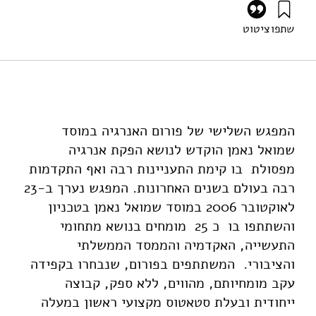
שתפו
ציטוט
אילון, א׳, ברון, י׳, גרוסמן, ג׳, ואבנימלך, י׳ (2006). פורום אנרגיה
3: הפקת אנרגיה מפסולת. מוסד שמואל נאמן.
https://doi.org/10.82514/ef3-waste-to-energy-wte
המפגש השלישי של פורום האנרגיה במוסד
שמואל נאמן הוקדש לנושא הפקת אנרגיה
מפסולת בו קימת התעניינות רבה ואף התקדמות
רבה בעולם בשנים האחרונות. המפגש נערך ב-23
לאוקטובר 2006 במוסד שמואל נאמן בטכניון
והשתתפו בו כ 25 מומחים בנושא מתחומי
התעשייה, האקדמיה והממסד הממשלתי
והציבורי. המשתתפים בפורום, שנבחרו בקפידה
עקב מומחיותם, מהווים, ללא ספק, קבוצה
ייחודית ובעלת סטאטוס מקצועי ראשון במעלה