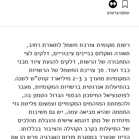
שתפו
ציטוט
אילון, א׳, נחמני, מ׳, וגולדרט, ט׳ (2009). פורום אנרגיה 15:
התייעלות אנרגטית ברשויות המקומיות. מוסד שמואל נאמן.
https://doi.org/10.82514/ef15-efficiency-local-
authorities-israel
רשות מקומית צורכת חשמל לתאורת רחוב,
תאורה ואקלום בניינים ציבוריים, דלקים לצי
התחבורה של הרשות, דלקים להנעת ציוד מכני
כבד ועוד. סך צריכת החשמל של הרשויות
המקומיות מוערך ב 2-3 מיליארד קווט"ש לשנה.
בהתיעלות אנרגטית ברשויות המקומיות, מעבר
לפוטנציאל החיסכון הכספי הגדול הטמון בה,
ולהפחתת המזהמים המקומיים וצמצום פליטת גזי
החממה שהיא מביאה עמה, יש גם חשיבות
מיוחדת של מתן דוגמא אישית והובלת מהלכים
של התיעלות בקרב הקהילה והציבור בכללותו.
הדיון שנערך במסגרת פורום האנרגיה פרש הן את