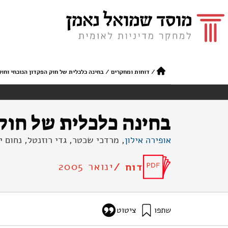
/
דוחות ומחקרים
/
בחינה כלכלית של חוק הפקדון הנוכחי וחוק
בחינה כלכלית של חוק 
אופירה אילון
, מרדכי שכטר, גדי רוזנטל, נחום 
ינואר 2005
דוח /
שתפו
ציטוט
אילון, א׳, שכטר, מ׳, רוזנטל, ג׳, יהושע, נ׳, ופלד, י׳ א׳ (2005). בחינה כלכלית
aw-suggested-packaging-law