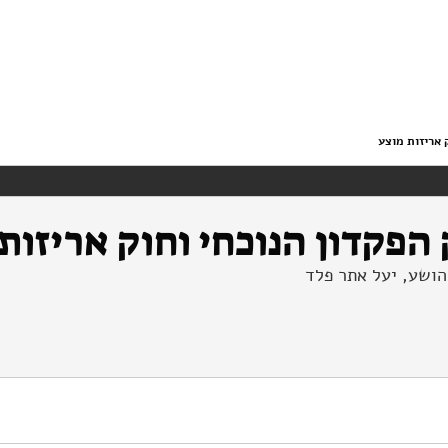
 אריזות מוצע
הפקדון הנוכחי וחוק אריזות
יהושע, יעל אתר פלד
 של חוק הפקדון הנוכחי וחוק אריזות מוצע. מוסד שמואל נאמן.
ttps://doi.org/10.82514/economic-assessment-current-deposit-l