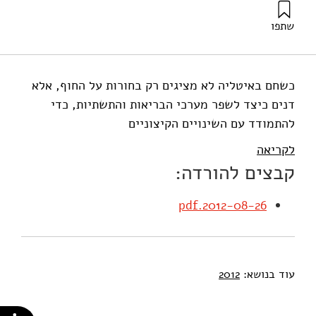
שתפו
אילון, א׳ (2012). ברד נגד שריפה? צריך להתכונן לשינויי האקלים.
מוסד שמואל נאמן.
כשחם באיטליה לא מציגים רק בחורות על החוף, אלא
דנים כיצד לשפר מערכי הבריאות והתשתיות, כדי
להתמודד עם השינויים הקיצוניים
לקריאה
קבצים להורדה:
2012-08-26.pdf
עוד בנושא:
2012