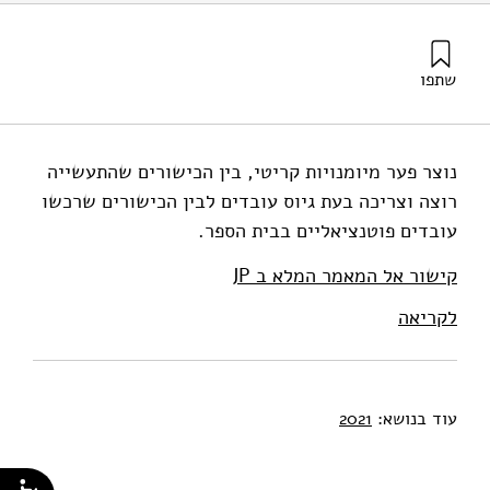
שתפו
מי-טל, ש׳ (2021). הקורונה הובילה את בתי הספר במסלול שגוי
– כך אפשר לתקן את זה. מוסד שמואל נאמן.
נוצר פער מיומנויות קריטי, בין הכישורים שהתעשייה
רוצה וצריכה בעת גיוס עובדים לבין הכישורים שרכשו
עובדים פוטנציאליים בבית הספר.
קישור אל המאמר המלא ב JP
לקריאה
עוד בנושא:
2021