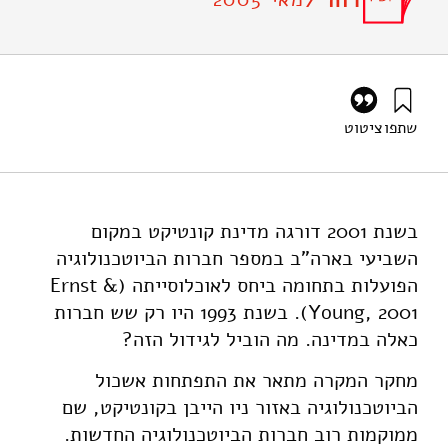
דוח /
שתפו
ציטוט
ברזניץ, ש׳ (2005). ממגדל אייבורי עד לקידום תעשייתי : עניין
אוניברסיטת ייל וקבוצת ביו טכנולוגיה בניו-האוון, קונטיקט, (STE-
WP-28). מוסד שמואל נאמן.
https://doi.org/10.82514/case-yale-u-biotechnology-
בשנת 2001 דורגה מדינת קונטיקט במקום
cluster-new-haven-connecticut-ste-wp-28
השביעי בארה"ב במספר חברות הביוטכנולוגיה
הפועלות בתחומה ביחס לאוכלוסייתה (Ernst &
Young, 2001). בשנת 1993 היו רק שש חברות
כאלה במדינה. מה הוביל לגידול הזה?
מחקר המקרה מתאר את התפתחות אשכול
הביוטכנולוגיה באזור ניו הייבן בקונטיקט, שם
ממוקמות רוב חברות הביוטכנולוגיה החדשות.