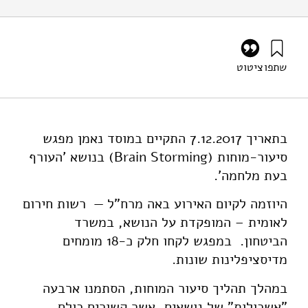
שתפו
ציטוט
גל, ר׳, ונבו, ב׳ (2017). מפגש סיעור-מוחות (Brain Storming)
בנושא העורף בעת מלחמה.. מוסד שמואל נאמן.
https://doi.org/10.82514/brain-storming-about-home-
front-under-war-situation
בתאריך 7.12.2017 התקיים במוסד נאמן מפגש
סיעור-מוחות (Brain Storming) בנושא 'העורף
בעת מלחמה'.
היוזמה לקיום האירוע באה מרח"ל — רשות חירום
לאומית – המופקדת על הנושא, במשרד
הביטחון. במפגש לקחו חלק כ-18 מומחים
מדיסציפלינות שונות.
במהלך תהליך סיעור המוחות, הסתמנו ארבעה
"אשכולות" של נושאים, אשר קשורים כולם