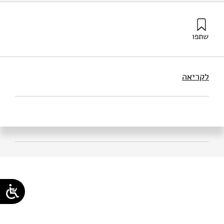
שתפו
עלי, נ׳, ופיסו, ר׳ (2026). בין גדרות וגשרים, על השתתפות
מפלגות ערביות בממשלה | זמן ישראל. מוסד שמואל נאמן.
לקריאה