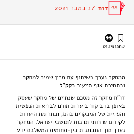
נובמבר 2021
דוח /
שתפו
ציטוט
אילון, א׳, קפלן-מינץ, ק׳, נתן, א׳, עשת, צ׳, ח'שאן, ע׳, שינה, ז׳,
פיחטמן, ע׳, ושפירא, נ׳ (2021). בחינה והערכת תועלות נלוות של
יערות קק"ל: בריאות גופנית ונפשית, שירותי תרבות והיבטים
כלכליים. מוסד שמואל נאמן.
המחקר נערך בשיתוף עם מכון שמיר למחקר
https://doi.org/10.82514/ancillary-benefit-assessment-
ובתמיכת אגף הייעור בקק"ל.
of-jnf-forests
דו"ח מחקר זה מסכם שנתיים של מחקר שעסק
באופן בו ביקור ביערות תורם לבריאות הנפשית
והפיזית של המבקרים בהם, ובתרומת היערות
לקידום שירותי תרבות לתושבי ישראל. המחקר
נערך תוך התבוננות בין-תחומית המשלבת ידע