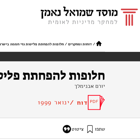
/
דוחות ומחקרים
/
חלופות להפחתת פליטות גזי חממה בישראל
חלופות להפחתת פליטו
יורם אבנימלך
ינואר 1999
דוח /
שתפו
ציטוט
אבנימלך, י׳ (1999). חלופות להפחתת פליטות גזי חממה בישראל (אנגלית). מוסד שמואל נאמן.
enhouse-gas-emissions-israel