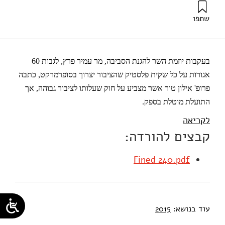
שתפו
אילון, א׳ (2015). קנס של 240 מיליון שקל על הציבור. מוסד
שמואל נאמן.
בעקבות יוזמת השר להגנת הסביבה, מר עמיר פרץ, לגבות 60
אגורות על כל שקית פלסטיק שהציבור יצרוך בסופרמרקט, כתבה
פרופ' אילון טור אשר מצביע על חוק שעלותו לציבור גבוהה, אך
התועלת מוטלת בספק.
לקריאה
קבצים להורדה:
Fined 240.pdf
עוד בנושא:
2015