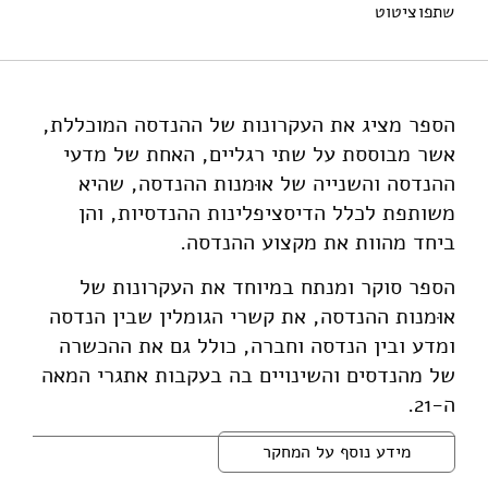
שתפו
ציטוט
קרפ, ב׳, זוננשיין, א׳, ובנטור, א׳ (2021). עולם המהנדסים
וההנדסה. מוסד שמואל נאמן.
https://doi.org/10.82514/the-world-of-engineering-and-
engineers
הספר מציג את העקרונות של ההנדסה המוכללת,
אשר מבוססת על שתי רגליים, האחת של מדעי
ההנדסה והשנייה של אוּמנות ההנדסה, שהיא
משותפת לכלל הדיסציפלינות ההנדסיות, והן
ביחד מהוות את מקצוע ההנדסה.
הספר סוקר ומנתח במיוחד את העקרונות של
אוּמנות ההנדסה, את קשרי הגומלין שבין הנדסה
ומדע ובין הנדסה וחברה, כולל גם את ההכשרה
של מהנדסים והשינויים בה בעקבות אתגרי המאה
ה-21.
מידע נוסף על המחקר