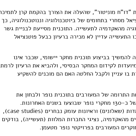
ת "דו"ח מוניטור", שהעלה את הצורך בהקמת קרן לתמיכה
אל מסחרי בתחומים של ביוטכנולוגיה וננוטכנולוגיה, כך
גיה מהאקדמיה לתעשייה. התוכנית מסייעת לבניית גשר
 התעשייה עדיין לא מכירה ברעיון כבעל פוטנציאל
להמשיך בביצוע תוכנית מחקר יישומי, שכבר אינו
ועדות לקידום המחקר הבסיסי, ולהביא את הרעיון לרמת
 בו עניין ולקבל החלטה האם הם מוכנים להשקיע
ת התרומה של המעורבים בתוכנית נופר ולבחון את
הגורמים המשפיעים על הצלחה או כישלון, של כ-130 מחקרי נופר שבוצעו בשנים האחרונות.
המתודולוגיה שנבחרה מתבססת על סקר עמדות (שאלונים) וראיונות עומק נבחרים (case studies),
ים מהאקדמיה, נציגי החברות המלוות (תעשייה), בודקים
וקרים המעורבים בפרויקטי נופר מטעמן.