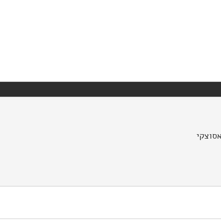
אסוצקי
 תוכנית נופר. מוסד שמואל נאמן.
https://doi.org/10.82514/evalu