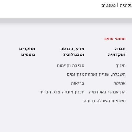
לוגיה
|
פטנטים
תחומי מחקר
חברה
מדע, הנדסה
מחקרים
ואקדמיה
וטכנולוגיה
נוספים
חינוך
סביבה וקיימות
השכלה, שוויון ואחווה
מזון ומים
אתיקה
בריאות
הון אנושי באקדמיה
תכנון מונחה צדק חברתי
תשתיות השכלה גבוהה