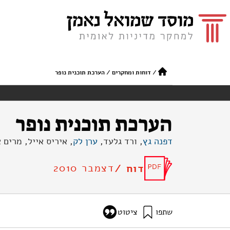
/
דוחות ומחקרים
/
הערכת תוכנית נופר
הערכת תוכנית נופר
דפנה גץ
, ורד גלעד,
ערן לק
, איריס אייל, מרים 
דצמבר 2010
דוח /
שתפו
ציטוט
גץ, ד׳, גלעד, ו׳, לק, ע׳, אייל, א׳, ואסוצקי, מ׳ (2010). הערכת
ating-the-nofar-program-pub