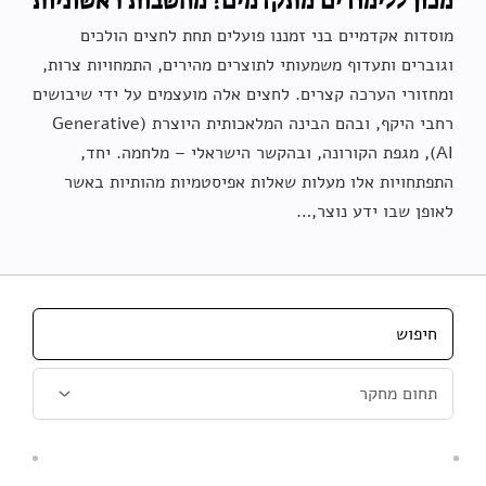
מכון ללימודים מתקדמים? מחשבות ראשוניות
מוסדות אקדמיים בני זמננו פועלים תחת לחצים הולכים
וגוברים ותעדוף משמעותי לתוצרים מהירים, התמחויות צרות,
ומחזורי הערכה קצרים. לחצים אלה מועצמים על ידי שיבושים
רחבי היקף, ובהם הבינה המלאכותית היוצרת (Generative
AI), מגפת הקורונה, ובהקשר הישראלי – מלחמה. יחד,
התפתחויות אלו מעלות שאלות אפיסטמיות מהותיות באשר
לאופן שבו ידע נוצר,…