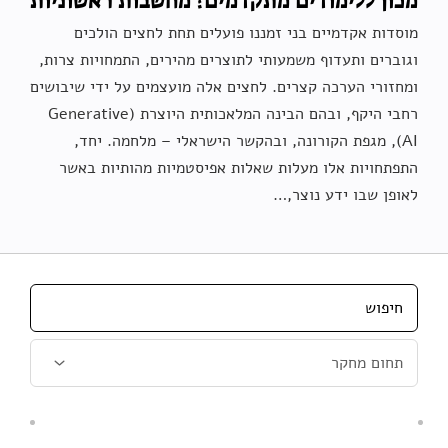
מכון ללימודים מתקדמים? מחשבות ראשוניות
מוסדות אקדמיים בני זמננו פועלים תחת לחצים הולכים
וגוברים ותעדוף משמעותי לתוצרים מהירים, התמחויות צרות,
ומחזורי הערכה קצרים. לחצים אלה מועצמים על ידי שיבושים
רחבי היקף, ובהם הבינה המלאכותית היוצרת (Generative
AI), מגפת הקורונה, ובהקשר הישראלי – מלחמה. יחד,
התפתחויות אלו מעלות שאלות אפיסטמיות מהותיות באשר
לאופן שבו ידע נוצר,…