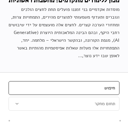
מכון ללימודים מתקדמים? מחשבות ראשוניות
מוסדות אקדמיים בני זמננו פועלים תחת לחצים הולכים
וגוברים ותעדוף משמעותי לתוצרים מהירים, התמחויות צרות,
ומחזורי הערכה קצרים. לחצים אלה מועצמים על ידי שיבושים
רחבי היקף, ובהם הבינה המלאכותית היוצרת (Generative
AI), מגפת הקורונה, ובהקשר הישראלי – מלחמה. יחד,
התפתחויות אלו מעלות שאלות אפיסטמיות מהותיות באשר
לאופן שבו ידע נוצר,…