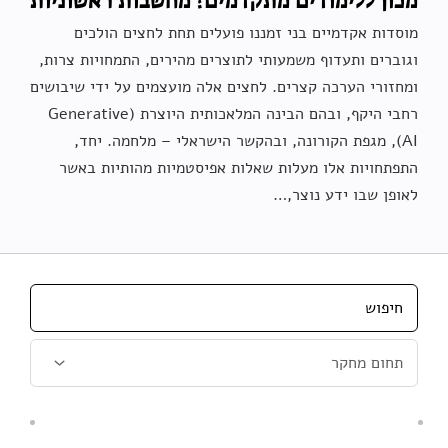
מכון ללימודים מתקדמים? מחשבות ראשוניות
מוסדות אקדמיים בני זמננו פועלים תחת לחצים הולכים
וגוברים ותעדוף משמעותי לתוצרים מהירים, התמחויות צרות,
ומחזורי הערכה קצרים. לחצים אלה מועצמים על ידי שיבושים
רחבי היקף, ובהם הבינה המלאכותית היוצרת (Generative
AI), מגפת הקורונה, ובהקשר הישראלי – מלחמה. יחד,
התפתחויות אלו מעלות שאלות אפיסטמיות מהותיות באשר
לאופן שבו ידע נוצר,…