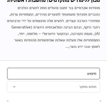
מכון ללימודים מתקדמים? מחשבות ראשוניות
מוסדות אקדמיים בני זמננו פועלים תחת לחצים הולכים
וגוברים ותעדוף משמעותי לתוצרים מהירים, התמחויות צרות,
ומחזורי הערכה קצרים. לחצים אלה מועצמים על ידי שיבושים
רחבי היקף, ובהם הבינה המלאכותית היוצרת (Generative
AI), מגפת הקורונה, ובהקשר הישראלי – מלחמה. יחד,
התפתחויות אלו מעלות שאלות אפיסטמיות מהותיות באשר
לאופן שבו ידע נוצר,…