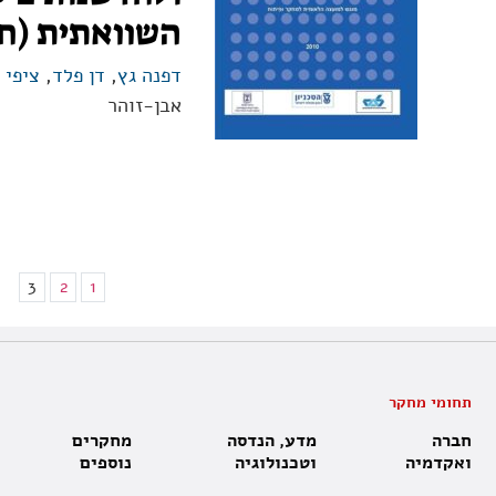
השוואתית (ח
דפנה גץ
,
דן פלד
,
ציפי 
אבן-זוהר
3
2
1
תחומי מחקר
חברה
מדע, הנדסה
מחקרים
ואקדמיה
וטכנולוגיה
נוספים