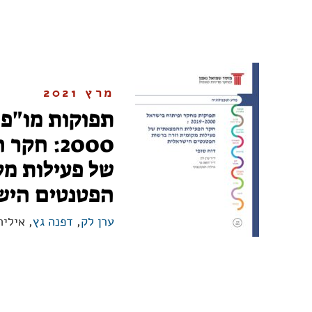
מרץ 2021
2000: ח
של פעילות מק
הפטנטים היש
ערן לק
,
דפנה גץ
, אילי