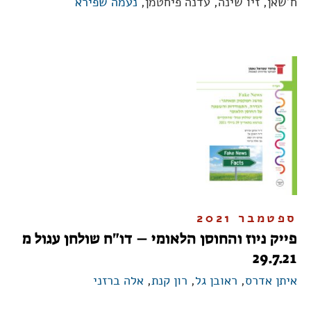
ח'שאן, זיו שינה, עדנה פיחטמן,
נעמה שפירא
ספטמבר 2021
פייק ניוז והחוסן הלאומי – דו"ח שולחן עגול מ
29.7.21
איתן אדרס
,
ראובן גל
,
רון קנת
,
אלה ברזני