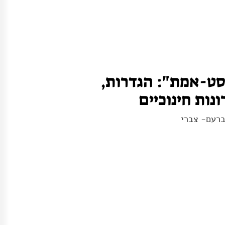
סט-אמת": הגדרות,
נות חינוכיים
ברעם- צברי