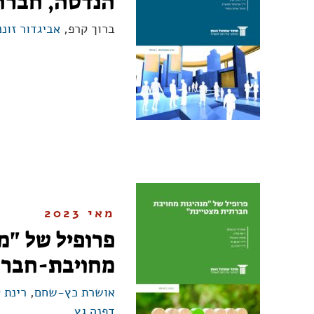
הנדסה, חברה
ברוך קרפ,
אביגדור זוננ
מאי 2023
פרופיל של "מ
מחויבת-חברת
אושרת כץ-שחם
,
רינת ק
דפנה גץ