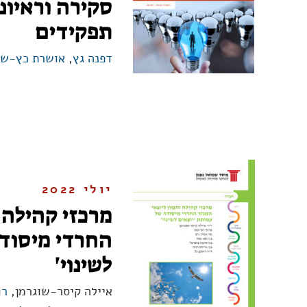
סקירה וראיונ
תפקידים
דפנה גץ
,
אושרת כץ-ש
יולי 2022
מרכזי קהילה ו
החרדי מיסודה
לשינוי'
איילה קיסר-שוגרמן,
רו