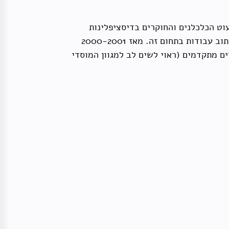
ה הנה מיעוט הכלכלנים והחוקרים בדיסציפלינות
סמוכות המתמחים במדע וטכנולוגיה. על כן הוחלט לתמוך בסטודנטים לתארים מתקדמים בכדי לעודד אותם לכתוב עבודות בתחום זה. מאז 2000-2001
קר למ.א. ולדוקטורט, והשנה הענקנו מלגות ל-7 סטודנטים לתארים מתקדמים (ראוי לשים לב למגוון המוסדי