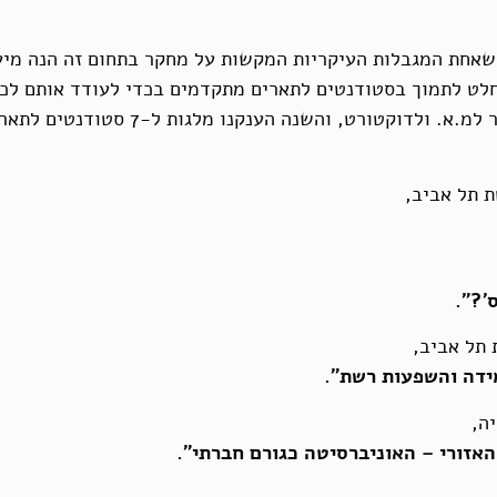
וכנית ה-STE נוכחנו לדעת שאחת המגבלות העיקריות המקשות על מחקר בתחום ז
תמכנו בכ-20 סטודנטים בכתיבת עבודות מח
'?".
מידה והשפעות רשת".
אזורי – האוניברסיטה כגורם חברתי".