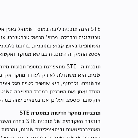
STE הינה תוכנית ליבה במוסד שמואל נאמ
משתתפים באופן קבוע בתוכנית, ברובם כלכלני
2005 התמקדה התוכנית בנושא ממוקד ואקטואלי, והוא כלכלת ההשכלה הגבוהה – לקראת עיצוב מחדש של המודל הישראלי".
תוכנית ה- STE מתאפיינת במספר ת
עכשווית; ולבסוף, היא שואפת לטפח סגל צעיר 
מוסד נאמן ואת הטכניון במרכז החשיבה השיטת
אוקטובר 2000, ועל כן אנו נמצאים עתה במהלך השנה השישית כאמור בתחום כלכלת ההשכלה הגבוהה.
תוכניות
מחקר חדשות במסגרת
STE
מאוניברסיטאות ודיסציפלינות שונות, ומכסות 
הע