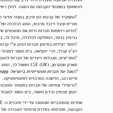
להשתתף במפגשי הקבוצה גם השנה. להלן רשימ
"התפקיד של קרנות הון סיכון במגזר מדעי 
מוריס תובל ויובל מרכוס, החוג לכלכלה של
"מדוע רושמות חברות זרות את הפטנטים של
בנימין בנטל, המחלקה לכלכלה, מיכל גל, ב
"חוסר יעילות במימון חברות הזנק ע"י קרנות
יוג'ין קנדל, הרי יוקלאה, בית הספר למנהל
"תמריצים, מגבלות ויעדים של חברות להעבר
מארק שנקרמן, (LSE (UK ושאול לך, החוג לכלכלה, האוניברסיטה העברית.
"פאנל של חברות תעשייתיות בישראל: 1955-1999. דו"ח על שנת 2004, תוכנית לשנת 2005",
חיים רגב, הלשכה המרכזית לסטטיסטיקה.
"פרופילי צמיחה של חברות בסקטור התוכנה"
יונתן מנוחין ונירון חשאי, בית הספר למנה
הקבוצה, ופורסמו בסדרת פרסומי העבודה של STE.