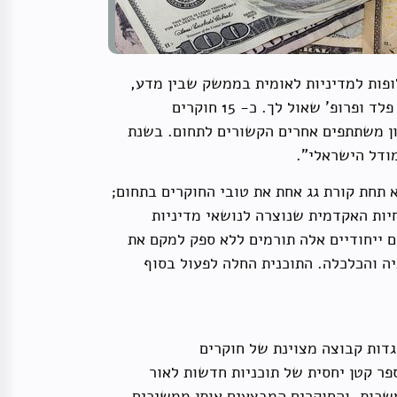
ופות למדיניות לאומית בממשק שבין מדע,
טכנולוגיה וכלכלה. פרופ' מנואל טרכטנברג עומד בראש התכנית ומתאם את פעילויותיה, ועוזרים לידו פרופ' דן פלד ופרופ' שאול לך. כ- 15 חוקרים
ון משתתפים אחרים הקשורים לתחום. בשנת
להביא תחת קורת גג אחת את טובי החוקרים בתחום;
S, אלא גם לרתום בצורה זו את המומחיות האקדמית שנוצרה לנושאי מדיניות
ם ייחודיים אלה תורמים ללא ספק למקם את
יה והכלכלה. התוכנית החלה לפעול בסוף
שך אחת. התוכניות מאגדות קבוצה מצוינת של חוקרים
ספר קטן יחסית של תוכניות חדשות לאור
ן הגדול עדיין נמשכות, והחוקרים המבצעים אותן ממשיכים