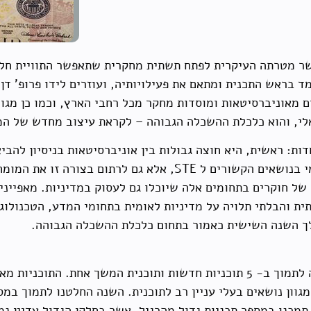
ן אשר מטרתה העיקרית לפתח תשתית מחקרית שתאפשר התוויית חל
ם מאוניברסיטאות ומוסדות מחקר מכל רחבי הארץ, וכמו כן מגו
כונות מיוחדות: ראשית, היא חוצה גבולות בין אוניברסיטאות בניסיון 
שנית, היא משתדלת לא רק לעודד מחקר אקדמי בנושאים הקשורים ל TE
של חוקרים בתחומים אלה שיוכלו גם לעסוק במדיניות. מאפייני
ית והבלתי תלויה על מדיניות לאומית בתחומי המדע, הטכנולוג
הוועדה האקדמית של תוכנית STE בחרה השנה לתמוך ב- 5 תוכניות חדשות ותוכנית המ
מגוון נושאים בעלי עניין רב לתוכנית. השנה החלטנו לתמוך במ
ובדה שבשנה שעברה (דהיינו ב 2003-04) תמכנו במספר תכניות גדול מהרגיל, אשר בחלק