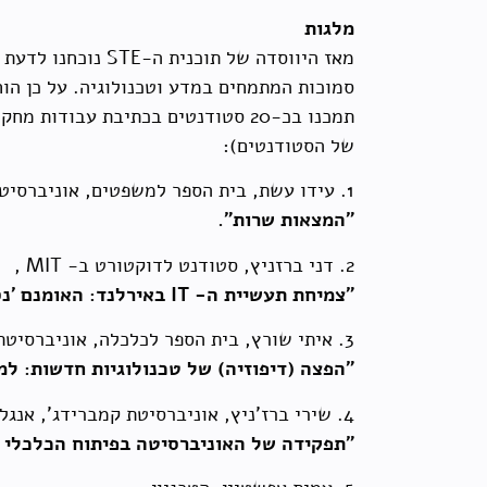
מלגות
מאז היווסדה של ת
של הסטודנטים):
1. עידו עשת, בית הספר למשפטים, אוניברסיטת תל אביב,
"המצאות שרות".
2. דני ברזניץ, סטודנט לדוקטורט ב- MIT ,
"צמיחת תעשיית ה-
IT
באירלנד: האומנם 'נס
3. איתי שורץ, בית הספר לכלכלה, אוניברסיטת תל אביב,
"הפצה (דיפוזיה) של טכנולוגיות חדשות: ל
4. שירי ברז'ניץ, אוניברסיטת קמברידג', אנגליה,
"תפקידה של האוניברסיטה בפיתוח הכלכלי ה