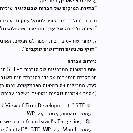
5. עמית אפשטיין, הטכניון,
"בחירת המיקום של חברות טכנולוגיה עילית 
6. ניר ברולר, בית הספר למנהל עסקים, אוניברסיטת תל אביב,
"יצירה ולכידה של ערך ברכישת טכנולוגיות"
7. עופר טור-סיני, בית הספר למשפטים, האוניברסיטה העברית,
"חוקי פטנטים וחידושים עוקבים".
ניירות עבודה
אחת ה
המחקרים הנתמכים על ידי התוכנית הנה חשובה
לעת, המכילים את תוצאות הפרויקטים, וכמו כן
(מספר מאמרים נוספים נמצאים בשלבי עריכה ש
sed View of Firm Development.” STE-
WP-24-2004 January 2005.
n we learn from Israel’s Targeting of
e Capital?”. STE-WP-25, March 2005.