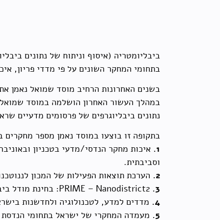
ביבליומטריה (איסוף וניתוח של נתונים ביבלי
בתחומי המחקר השונים על פי מדדי פריון, איכו
בשנים האחרונות הרחיב מוסד שמואל נאמן את 
במהלך העשור האחרון הושלמה במוסד שמואל 
נתונים ביבליוגרפים של פרסומים מדעיים שרא
בתקופה זו בוצעו במוסד נאמן מספר מחקרים ב
1.
איכות מחקר הנדסי/מדעי בטכניון ובאוניבר
וסביבתית.
2.
הערכת תוצאות הפעילות של המכון לננוטכנול
3.
PRIME – Nanodistrict2: בחינת מודל ביבליומטרי לזיהוי פרסומים מדעיים בתחומי הננוטכנולוגיה.
4.
מדדים למדע, לטכנולוגיה ולחדשנות בישראל
5.
מעמדה המחקרי של ישראל בתחומי הנדסת ח