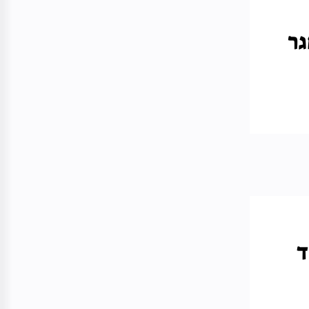
גר
וד