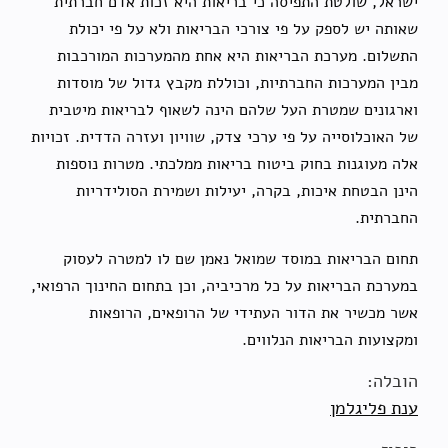
ישראל, שולטת התפיסה כי בריאות היא זכות אדם חברתית
שאותה יש לספק על פי צורכי הבריאות ולא על פי יכולת
התשלום. מערכת הבריאות היא אחת מהמערכות המורכבות
מבין המערכות החברתיות, וכוללת מקבץ גדול של מוסדות
וארגונים שמטרת העל שלהם הינה לשאוף לבריאות מיטבית
של האוכלוסייה על פי ערכי צדק, שוויון ועזרה הדדית. זכויות
אלה מעוגנות בחוק ביטוח בריאות ממלכתי. מטרות נוספות
הינן הבטחת איכות, בקרה, יעילות ושמירת הסולידריות
החברתית.
תחום הבריאות במוסד שמואל נאמן שם לו למטרה לעסוק
במערכת הבריאות על כל מרכיביה, וכן בתחום החינוך הרפואי,
אשר מכשיר את הדור העתידי של הרופאים, הרופאות
ומקצועות הבריאות הנלווים.
הובלה:
ענת פליגלמן