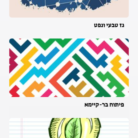
גז טבעי ונפט
פיתוח בר-קיימא