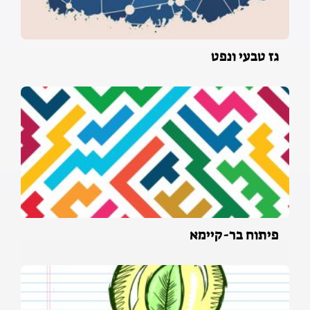
גז טבעי ונפט
פיתוח בר-קיימא