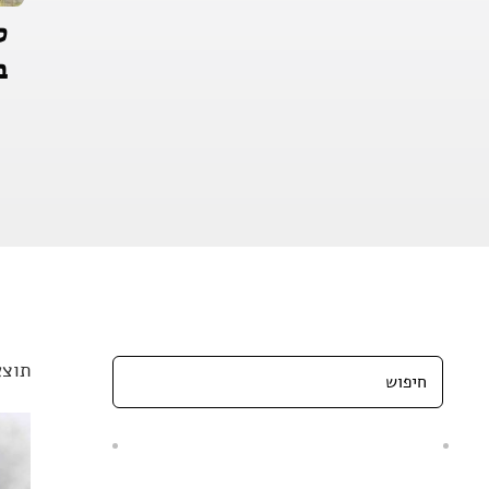
ס
ב
תוצא