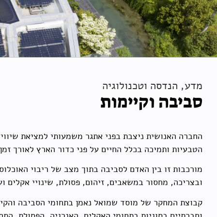
מדע, הנדסה וטכנולוגיה
סביבה וקיימות
החברה האנושית ניצבת בפני אתגר משמעותי למציאת שיווי
הטבעיות ותמיכה בכלל החיים על פני כדור הארץ לאורך זמן.
מורכבות זו בין האדם לסביבה בתוך מצב של ריבוי האוכלוס
ובצריכה, מחסור במשאבים, זיהום, פסולת, שינויי אקלים ו
קבוצת המחקר של מוסד שמואל נאמן בתחומי הסביבה והקיימ
וחברתיים בסוגיות בתחומי האקלים, האנרגיה, הפסולת, התח