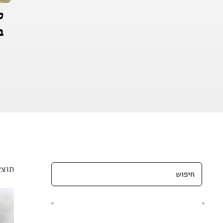
ס
ב
תוצא