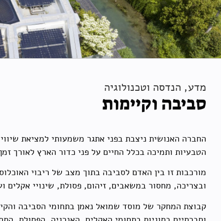
מדע, הנדסה וטכנולוגיה
סביבה וקיימות
החברה האנושית ניצבת בפני אתגר משמעותי למציאת שיווי
הטבעיות ותמיכה בכלל החיים על פני כדור הארץ לאורך זמן.
מורכבות זו בין האדם לסביבה בתוך מצב של ריבוי האוכלוס
ובצריכה, מחסור במשאבים, זיהום, פסולת, שינויי אקלים ו
קבוצת המחקר של מוסד שמואל נאמן בתחומי הסביבה והקיימ
וחברתיים בסוגיות בתחומי האקלים, האנרגיה, הפסולת, התח