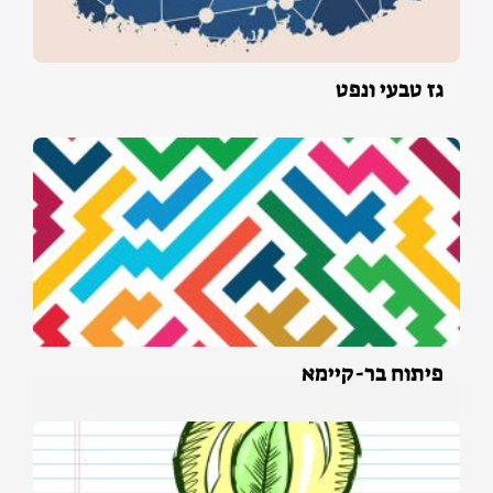
גז טבעי ונפט
פיתוח בר-קיימא