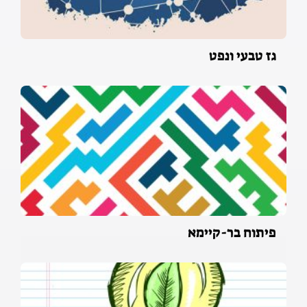
גז טבעי ונפט
פיתוח בר-קיימא