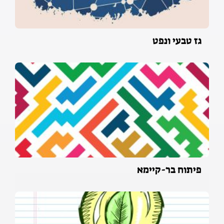
גז טבעי ונפט
פיתוח בר-קיימא