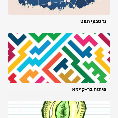
גז טבעי ונפט
פיתוח בר-קיימא