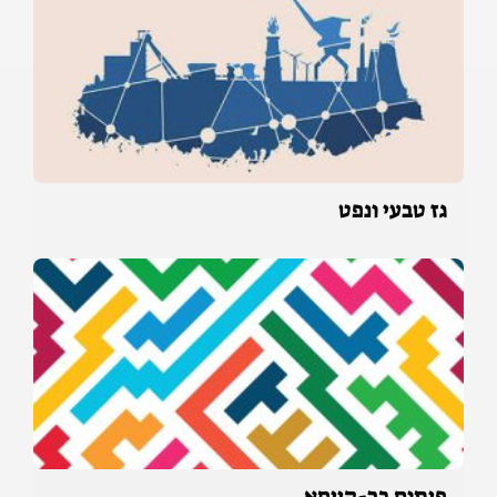
גז טבעי ונפט
פיתוח בר-קיימא