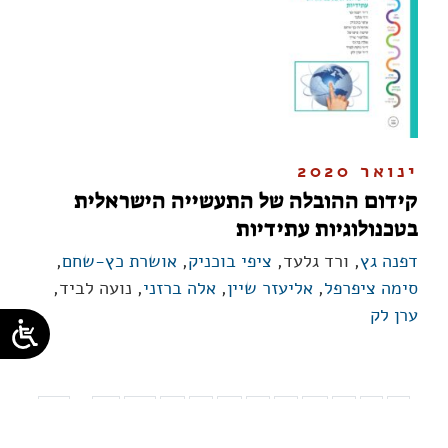
ינואר 2020
קידום ההובלה של התעשייה הישראלית
בטכנולוגיות עתידיות
דפנה גץ
, ורד גלעד,
ציפי בוכניק
,
אושרת כץ-שחם
,
סימה ציפרפל
,
אליעזר שיין
,
אלה ברזני
, נועה לביד,
ערן לק
...
14
11
10
9
8
7
6
5
4
3
2
1