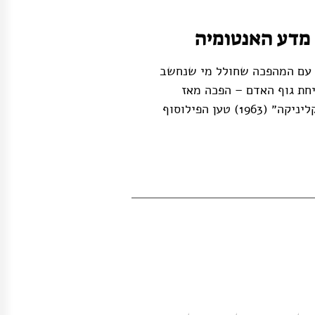
 מדע האנטומיה
עם המהפכה שחולל מי שנחשב
יחת גוף האדם – הפכה מאז
לסמל אוניברסלי של לימודי הרפואה. בספרו ״הולדת הקליניקה״ (1963) טען הפילוסוף