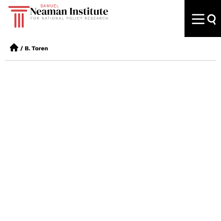
/
B. Toren