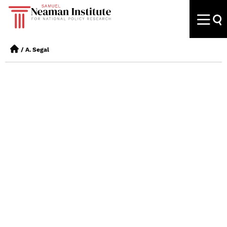
/
A. Segal